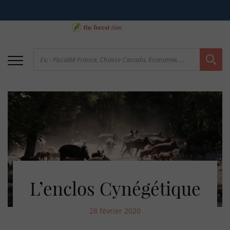
L’enclos Cynégétique
28 février 2020