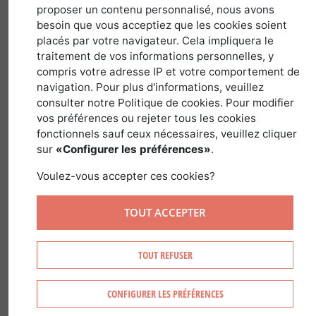
6 avril 2021
proposer un contenu personnalisé, nous avons
besoin que vous acceptiez que les cookies soient
placés par votre navigateur. Cela impliquera le
traitement de vos informations personnelles, y
Forest Time vous emmène en Bretagne en ce
compris votre adresse IP et votre comportement de
printemps, avec la présentation de la
navigation. Pour plus d'informations, veuillez
Compagnie Bretonne de Gestion Forestière
consulter notre Politique de cookies. Pour modifier
par Frédéric Leblond, son dirigeant.
vos préférences ou rejeter tous les cookies
fonctionnels sauf ceux nécessaires, veuillez cliquer
Frédéric Leblond est un
expert forestier
dans
sur
«Configurer les préférences»
.
son temps. Conscient des enjeux
Voulez-vous accepter ces cookies?
environnementaux qui se font de plus en plus
pressants au niveau de la planète mais aussi
dans les territoires, il base les fondamentaux
TOUT ACCEPTER
du cabinet sur le développement durable des
forêts. Avec deux entités basées en Bretagne :
TOUT REFUSER
une à Vannes et l’autre à Carhaix-Plouguer, les
experts forestiers de l’entreprise interviennent
CONFIGURER LES PRÉFÉRENCES
globalement sur tout le grand ouest. Gestion
forestière, expertise d’arbres avec une