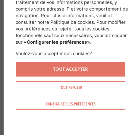
5 de abril de 2018
traitement de vos informations personnelles, y
compris votre adresse IP et votre comportement de
navigation. Pour plus d'informations, veuillez
consulter notre Politique de cookies. Pour modifier
O que Ã© um agrupamento florestal?
vos préférences ou rejeter tous les cookies
fonctionnels sauf ceux nécessaires, veuillez cliquer
Em FranÃ§a, os agrupamentos
sur
«Configurer les préférences»
.
florestais (ou GF) sÃ£o sociedades de
Voulez-vous accepter ces cookies?
direito civil criadas para incentivar a
reflorestaÃ§Ã£o, a melhoria e a
TOUT ACCEPTER
conservaÃ§Ã£o dos maciÃ§os florestais,
permitindo, simultaneamente, uma
TOUT REFUSER
verdadeira economia da floresta.
CONFIGURER LES PRÉFÉRENCES
Com uma duraÃ§Ã£o mÃ¡xima de
99Â anos, os GF devem ter um objetivo
exclusivamente civil (constituiÃ§Ã£o,
melhoria, equipamento, conservaÃ§Ã£o