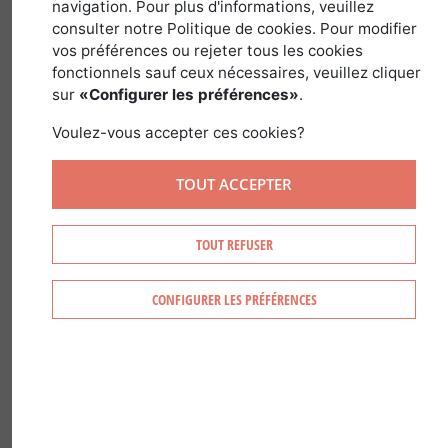
navigation. Pour plus d'informations, veuillez
consulter notre Politique de cookies. Pour modifier
1 novembre 2017
vos préférences ou rejeter tous les cookies
fonctionnels sauf ceux nécessaires, veuillez cliquer
sur
«Configurer les préférences»
.
La CVO est une cotisation demandée en
Voulez-vous accepter ces cookies?
France aux propriétaires forestiers et
TOUT ACCEPTER
aux exploitants forestiers de la
première transformation (placage,
sciage), pour financer des actions
TOUT REFUSER
d’intérêt collectif utiles à l’ensemble de
la filière bois forêt.
CONFIGURER LES PRÉFÉRENCES
Une contribution qui fait partie des
obligations fiscales en forêt.