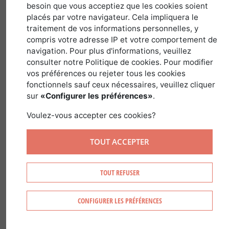
besoin que vous acceptiez que les cookies soient
placés par votre navigateur. Cela impliquera le
28 décembre 2020
traitement de vos informations personnelles, y
compris votre adresse IP et votre comportement de
navigation. Pour plus d'informations, veuillez
consulter notre Politique de cookies. Pour modifier
Forêt Investissement est une société
vos préférences ou rejeter tous les cookies
spécialisée depuis plus de 10 ans dans la
fonctionnels sauf ceux nécessaires, veuillez cliquer
vente de propriétés forestières en
sur
«Configurer les préférences»
.
France, tous départements confondus,
Voulez-vous accepter ces cookies?
dont la superficie s'étend généralement
de 25 à 600ha. On peut dire que ce type
TOUT ACCEPTER
de biens constitue son coeur de métier.
TOUT REFUSER
Depuis quelques temps, on voit
également apparaitre une part de plus
CONFIGURER LES PRÉFÉRENCES
en plus importante de fonds
d'investissement et de véhicules